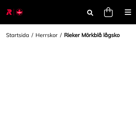
Gå till innehåll
minicart.tri
Öpp
Sök
Startsida
Herrskor
Rieker Mörkblå lågsko