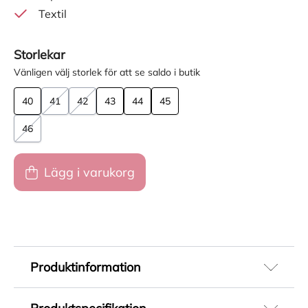
Textil
Storlekar
Vänligen välj storlek för att se saldo i butik
40
41
42
43
44
45
46
Lägg i varukorg
Produktinformation
Somriga lågskor för herr från Rieker i mörkblå