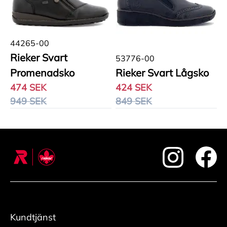
44265-00
Rieker Svart
53776-00
Promenadsko
Rieker Svart Lågsko
474 SEK
424 SEK
949 SEK
849 SEK
footer.instagram
foote
Kundtjänst