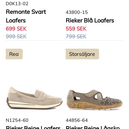
D0K13-02
Remonte Svart
43800-15
Loafers
Rieker Blå Loafers
699 SEK
559 SEK
999 SEK
799 SEK
Rea
Storsäljare
N1254-60
44856-64
Rieker Beige Loafers
Rieker Beige Lågsko