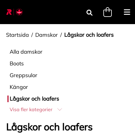
Gå till innehåll
minicart.tri
Öpp
Sök
Startsida
Damskor
Lågskor och loafers
Alla
damskor
Boots
Greppsulor
Kängor
Lågskor och loafers
Visa fler kategorier
Lågskor och loafers