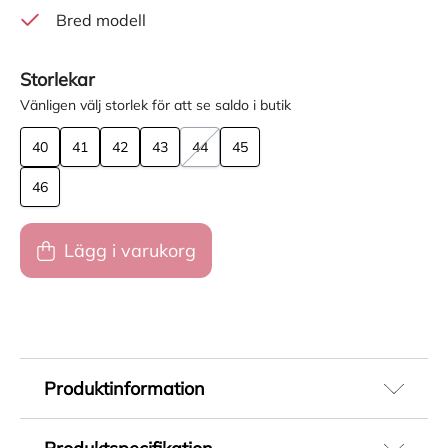
Bred modell
Storlekar
Vänligen välj storlek för att se saldo i butik
40
41
42
43
44
45
46
Lägg i varukorg
Produktinformation
Rieker varma vinterkängor som erbjuder både