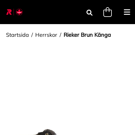
Gå till innehåll
minicart.tri
Öpp
Sök
Startsida
Herrskor
Rieker Brun Känga