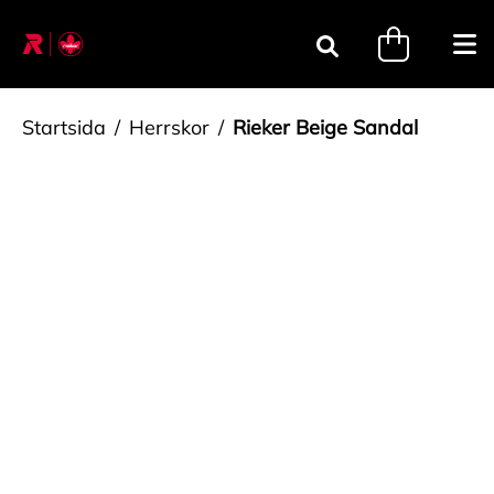
Gå till innehåll
minicart.tri
Öpp
Sök
Startsida
Herrskor
Rieker Beige Sandal