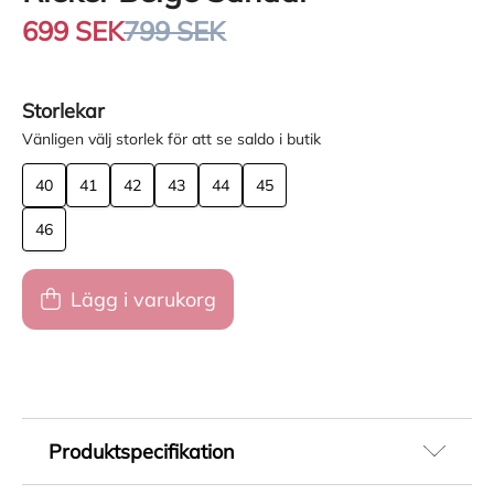
699 SEK
799 SEK
Storlekar
Vänligen välj storlek för att se saldo i butik
40
41
42
43
44
45
46
Lägg i varukorg
Produktspecifikation