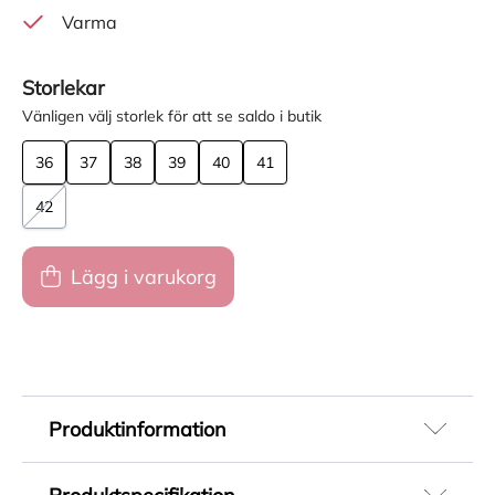
Varma
Storlekar
Vänligen välj storlek för att se saldo i butik
36
37
38
39
40
41
42
Lägg i varukorg
Produktinformation
Kängor till dam från Rieker. Vattentäta