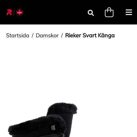
Gå till innehåll
minicart.tri
Öpp
Sök
Startsida
Damskor
Rieker Svart Känga