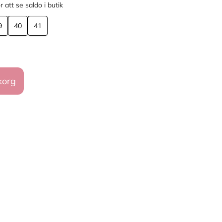
r att se saldo i butik
9
40
41
korg