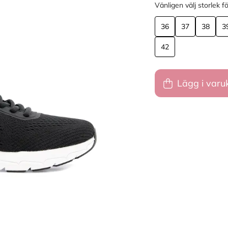
Vänligen välj storlek fö
36
37
38
3
42
Lägg i varu