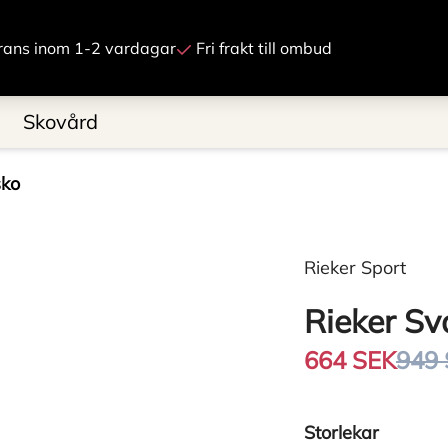
Gå till innehåll
rans inom 1-2 vardagar
Fri frakt till ombud
Skovård
sko
Rieker Sport
Rieker S
664 SEK
949
Storlekar