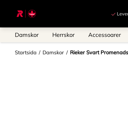
Till startsidan
Leve
Damskor
Herrskor
Accessoarer
Startsida
Damskor
Rieker Svart Promenad