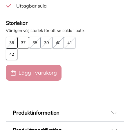
Uttagbar sula
Storlekar
Vänligen välj storlek för att se saldo i butik
36
37
38
39
40
41
42
Lägg i varukorg
Produktinformation
Beige boots för dam i skinnimitation som