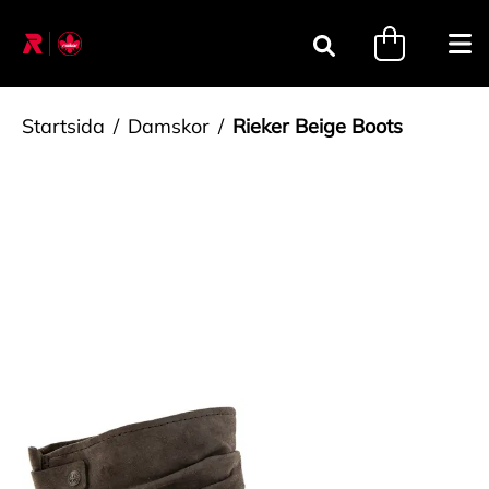
Gå till innehåll
minicart.tri
Öpp
Sök
Startsida
Damskor
Rieker Beige Boots